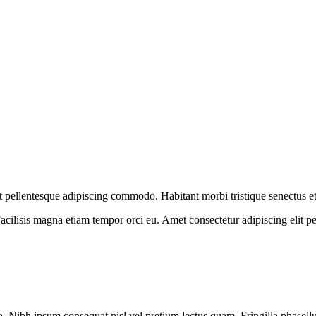
t pellentesque adipiscing commodo. Habitant morbi tristique senectus e
acilisis magna etiam tempor orci eu. Amet consectetur adipiscing elit pe
. Nibh ipsum consequat nisl vel pretium lectus quam. Fringilla phasellu