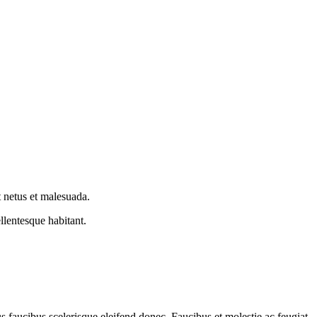
t netus et malesuada.
llentesque habitant.
s faucibus scelerisque eleifend donec. Faucibus et molestie ac feugiat