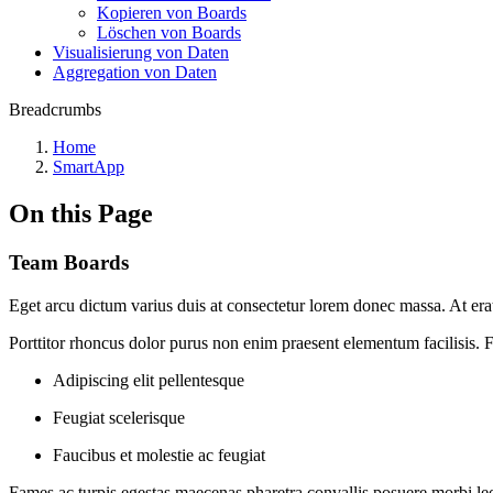
Kopieren von Boards
Löschen von Boards
Visualisierung von Daten
Aggregation von Daten
Breadcrumbs
Home
SmartApp
On this Page
Team Boards
Eget arcu dictum varius duis at consectetur lorem donec massa. At era
Porttitor rhoncus dolor purus non enim praesent elementum facilisis. F
Adipiscing elit pellentesque
Feugiat scelerisque
Faucibus et molestie ac feugiat
Fames ac turpis egestas maecenas pharetra convallis posuere morbi leo