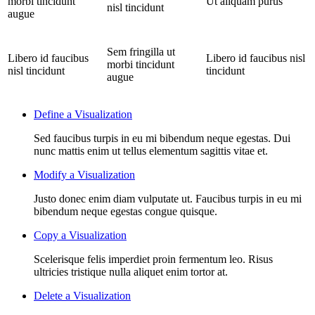
morbi tincidunt
Ut aliquam purus
nisl tincidunt
augue
Sem fringilla ut
Libero id faucibus
Libero id faucibus nisl
morbi tincidunt
nisl tincidunt
tincidunt
augue
Define a Visualization
Sed faucibus turpis in eu mi bibendum neque egestas. Dui
nunc mattis enim ut tellus elementum sagittis vitae et.
Modify a Visualization
Justo donec enim diam vulputate ut. Faucibus turpis in eu mi
bibendum neque egestas congue quisque.
Copy a Visualization
Scelerisque felis imperdiet proin fermentum leo. Risus
ultricies tristique nulla aliquet enim tortor at.
Delete a Visualization