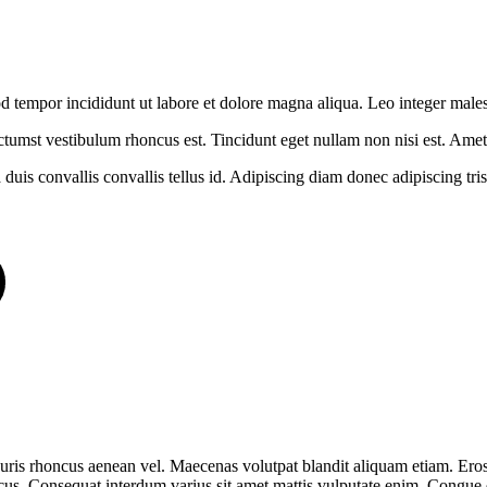
od tempor incididunt ut labore et dolore magna aliqua. Leo integer male
ctumst vestibulum rhoncus est. Tincidunt eget nullam non nisi est. Amet co
uis convallis convallis tellus id. Adipiscing diam donec adipiscing tristi
auris rhoncus aenean vel. Maecenas volutpat blandit aliquam etiam. Eros
ncus. Consequat interdum varius sit amet mattis vulputate enim. Congue 