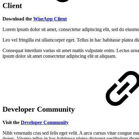
Client
Download the
WiseApp Client
Lorem ipsum dolor sit amet, consectetur adipiscing elit, sed do eiusm
Leo vel fringilla est ullamcorper eget. Tellus in hac habitasse platea di
Consequat interdum varius sit amet mattis vulputate enim. Lectus urna d
ipsum dolor sit amet consectetur adipiscing elit ut aliquam.
Developer Community
Visit the
Developer Community
Nibh venenatis cras sed felis eget velit. A arcu cursus vitae congue m
donec. Viverra tellus in hac habitasse platea dictumst vestibulum rho