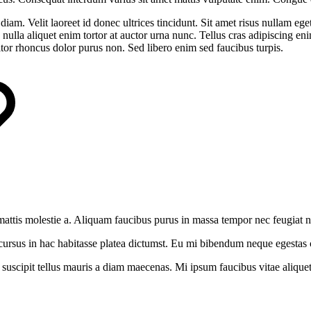
diam. Velit laoreet id donec ultrices tincidunt. Sit amet risus nullam e
 nulla aliquet enim tortor at auctor urna nunc. Tellus cras adipiscing eni
itor rhoncus dolor purus non. Sed libero enim sed faucibus turpis.
attis molestie a. Aliquam faucibus purus in massa tempor nec feugiat ni
is cursus in hac habitasse platea dictumst. Eu mi bibendum neque egestas
 suscipit tellus mauris a diam maecenas. Mi ipsum faucibus vitae aliquet