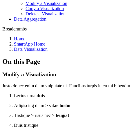
Modify a Visualization
Copy a Visualization
Delete a Visualization
Data Aggregation
Breadcrumbs
Home
SmartApp Home
Data Visualization
On this Page
Modify a Visualization
Justo donec enim diam vulputate ut. Faucibus turpis in eu mi bibend
Lectus urna
duis
Adipiscing diam >
vitae tortor
Tristique > risus nec >
feugiat
Duis tristique